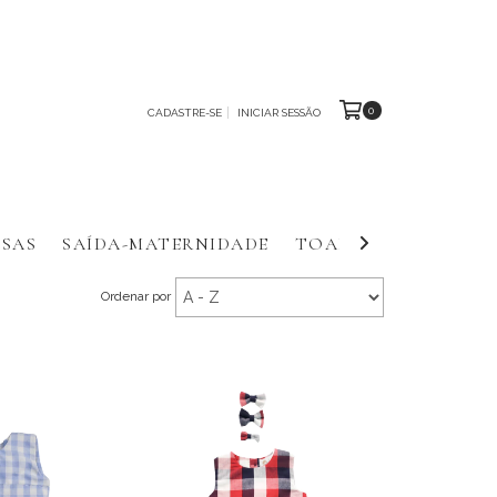
0
CADASTRE-SE
INICIAR SESSÃO
SAS
SAÍDA-MATERNIDADE
TOALHAS E FRALDA
Ordenar por