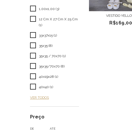
1,00x1,00 (3)
VESTIDO YELL
12 Cm X 27 Cm X 25 Cm
R$169,0
(1)
33x37x15 (1)
35x35 (8)
35x35 / 70x70 (1)
35x35/70x70 (8)
40x19x28 (1)
40x40 (1)
VER TODOS
Preço
DE
ATÉ