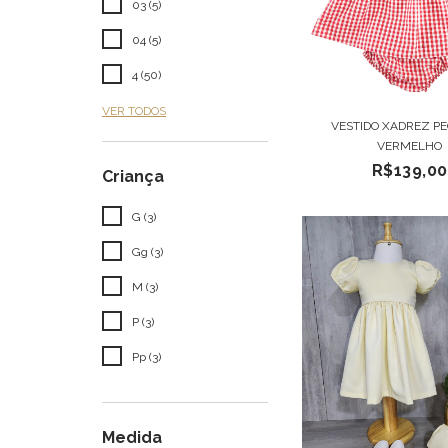
03 (5)
04 (5)
4 (50)
VER TODOS
VESTIDO XADREZ P
VERMELHO
R$139,00
Criança
G (3)
Gg (3)
M (3)
P (3)
Pp (3)
Medida