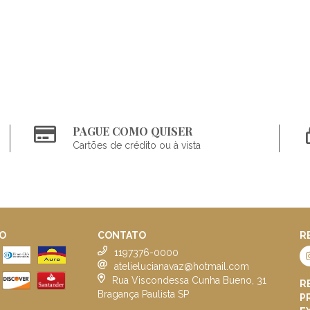
PAGUE COMO QUISER
Cartões de crédito ou à vista
O
CONTATO
R
1197376-0000
atelielucianavaz@hotmail.com
Rua Viscondessa Cunha Bueno, 31
R
Bragança Paulista SP
P