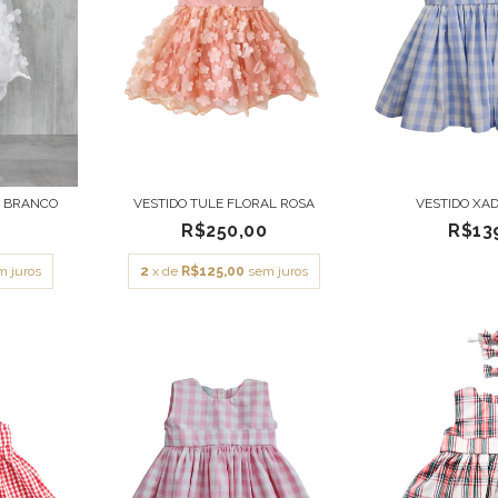
L BRANCO
VESTIDO TULE FLORAL ROSA
VESTIDO XA
0
R$250,00
R$13
m juros
2
x de
R$125,00
sem juros