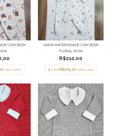
DADE COM BODY
SAÍDA MATERNIDADE COM BODY
INHA
FLORAL ROSA
0,00
R$210,00
00
sem juros
2
x de
R$105,00
sem juros