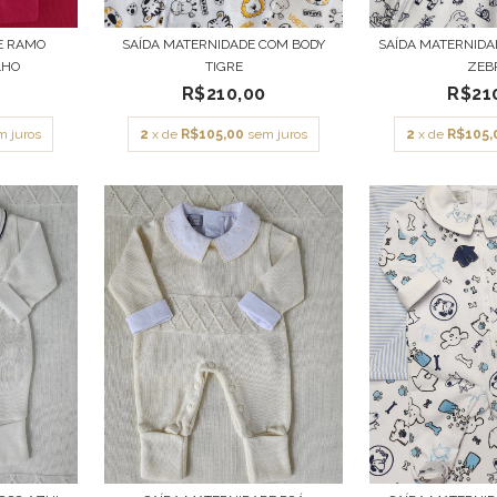
E RAMO
SAÍDA MATERNIDADE COM BODY
SAÍDA MATERNIDA
LHO
TIGRE
ZEB
0
R$210,00
R$21
m juros
2
x de
R$105,00
sem juros
2
x de
R$105,