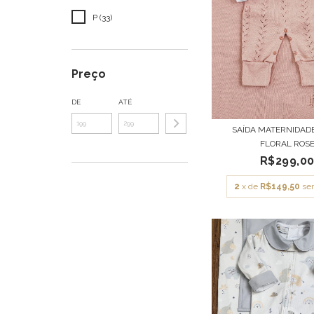
P (33)
Preço
DE
ATÉ
SAÍDA MATERNIDAD
FLORAL ROS
R$299,0
2
x de
R$149,50
se