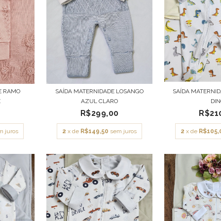
E RAMO
SAÍDA MATERNIDADE LOSANGO
SAÍDA MATERNI
E
AZUL CLARO
DI
0
R$299,00
R$21
m juros
2
x de
R$149,50
sem juros
2
x de
R$105,