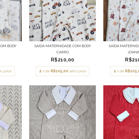
COM BODY
SAÍDA MATERNIDADE COM BODY
SAÍDA MATERNI
CARRO
JOAN
R$210,00
R$21
m juros
2
x de
R$105,00
sem juros
2
x de
R$105,