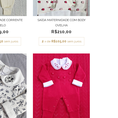
DADE CORRENTE
SAÍDA MATERNIDADE COM BODY
ELO
OVELHA
9,00
R$210,00
50
sem juros
2
x de
R$105,00
sem juros