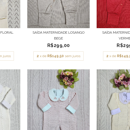
 FLORAL
SAÍDA MATERNIDADE LOSANGO
SAÍDA MATERNI
BEGE
VERM
0
R$299,00
R$29
m juros
2
x de
R$149,50
sem juros
2
x de
R$149,