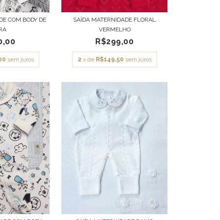
DE COM BODY DE
SAÍDA MATERNIDADE FLORAL
RA
VERMELHO
0,00
R$299,00
00
sem juros
2
x de
R$149,50
sem juros