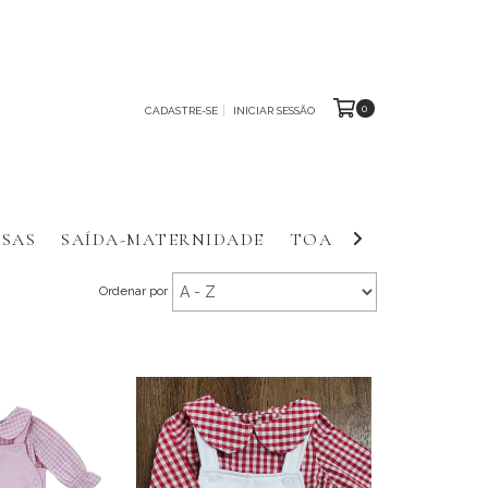
0
CADASTRE-SE
INICIAR SESSÃO
SAS
SAÍDA-MATERNIDADE
TOALHAS E FRALDA
Ordenar por