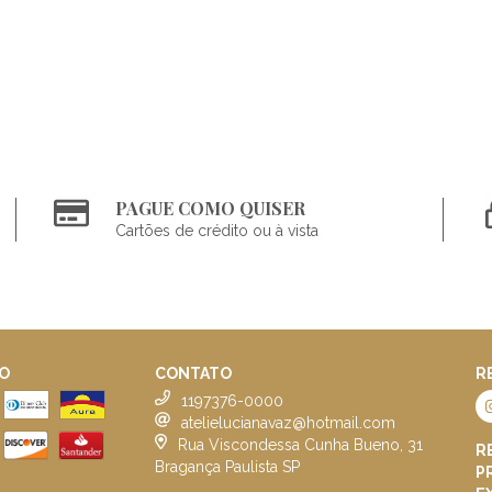
PAGUE COMO QUISER
Cartões de crédito ou à vista
O
CONTATO
R
1197376-0000
atelielucianavaz@hotmail.com
Rua Viscondessa Cunha Bueno, 31
R
Bragança Paulista SP
P