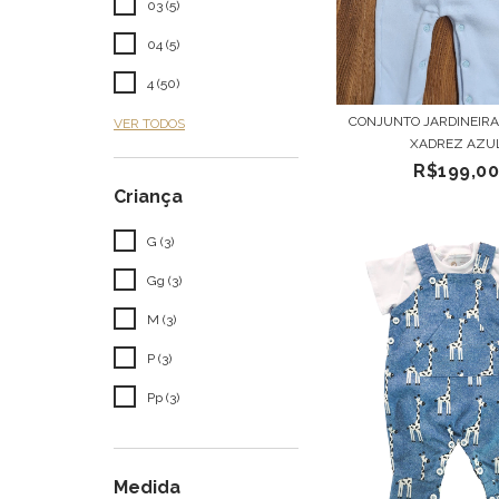
03 (5)
04 (5)
4 (50)
CONJUNTO JARDINEIRA
VER TODOS
XADREZ AZU
R$199,0
Criança
G (3)
Gg (3)
M (3)
P (3)
Pp (3)
Medida