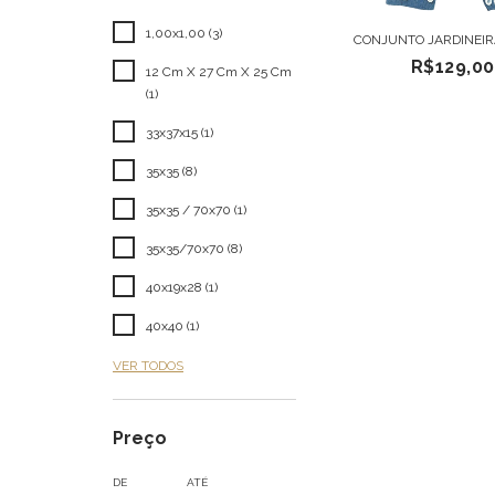
1,00x1,00 (3)
CONJUNTO JARDINEIR
R$129,00
12 Cm X 27 Cm X 25 Cm
(1)
33x37x15 (1)
35x35 (8)
35x35 / 70x70 (1)
35x35/70x70 (8)
40x19x28 (1)
40x40 (1)
VER TODOS
Preço
DE
ATÉ