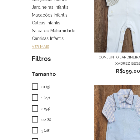
Jardineiras Infantis
Macacões Infantis
Calças Infantis
Saída de Maternidade
Camisas Infantis
VER MAIS
CONJUNTO JARDINEIRA
Filtros
XADREZ BEG
R$199,0
Tamanho
01 (5)
1 (27)
2 (94)
02 (8)
3 (28)