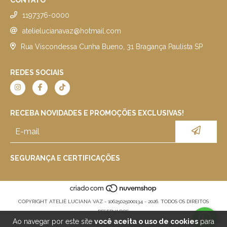
CONTATO
1197376-0000
atelielucianavaz@hotmail.com
Rua Viscondessa Cunha Bueno, 31 Bragança Paulista SP
REDES SOCIAIS
RECEBA NOVIDADES E PROMOÇÕES EXCLUSIVAS!
SEGURANÇA E CERTIFICAÇÕES
COPYRIGHT ATELIÊ LUCIANA VAZ - 10625025000134 - 2026. TODOS OS DIREITOS
RESERVADOS.
Ao navegar por este site
você aceita o uso de cookies
para