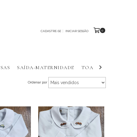
0
CADASTRE-SE
INICIAR SESSÃO
SAS
SAÍDA-MATERNIDADE
TOALHAS E FRALDA
Ordenar por