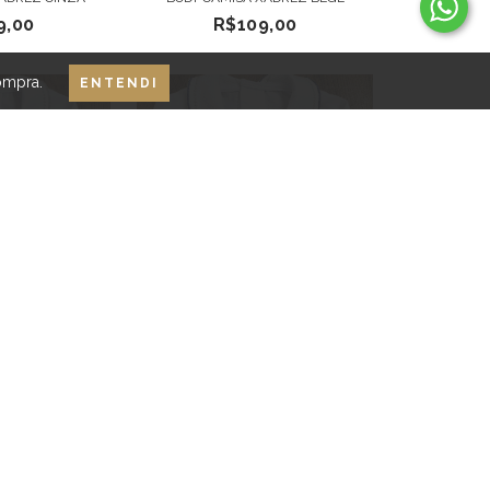
9,00
R$109,00
ompra.
ENTENDI
ADO CINZA
BODY BORDADO URSO AZUL
,00
R$79,00