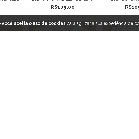
R$109,00
R$10
e
você aceita o uso de cookies
para agilizar a sua experiência de c
EZ AZUL
BODY BORDADO AMARELO
BODY BORD
0
R$79,00
R$79