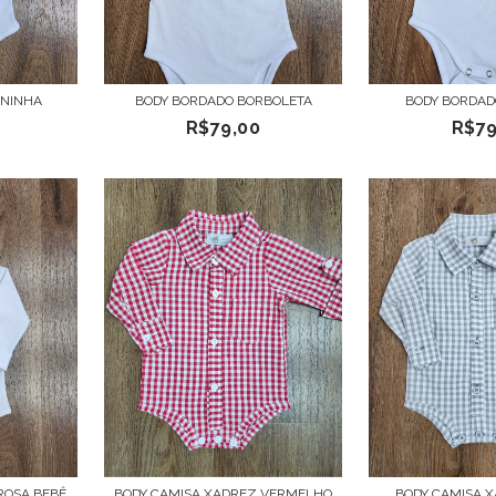
ANINHA
BODY BORDADO BORBOLETA
BODY BORDAD
R$79,00
R$79
ROSA BEBÊ
BODY CAMISA XADREZ VERMELHO
BODY CAMISA 