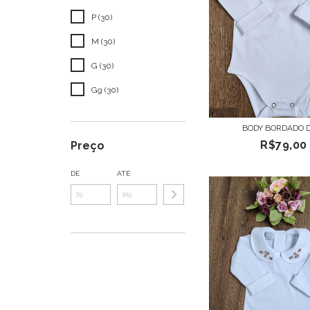
P (30)
M (30)
G (30)
Gg (30)
BODY BORDADO 
R$79,00
Preço
DE
ATÉ