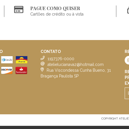
PAGUE COMO QUISER
Cartões de crédito ou à vista
O
CONTATO
R
1197376-0000
atelielucianavaz@hotmail.com
Rua Viscondessa Cunha Bueno, 31
R
Bragança Paulista SP
P
E
COPYRIGHT ATELIÊ L