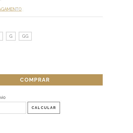
PAGAMENTO
G
GG
CEP:
ALTERAR CEP
vio
CALCULAR