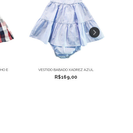
HO E
VESTIDO BABADO XADREZ AZUL
VESTI
R$169,00