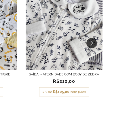
 TIGRE
SAÍDA MATERNIDADE COM BODY DE ZEBRA
SAÍD
R$210,00
s
2
x de
R$105,00
sem juros