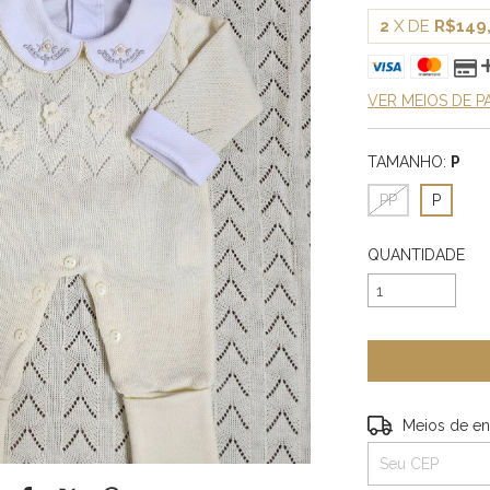
2
X DE
R$149
VER MEIOS DE 
TAMANHO:
P
PP
P
QUANTIDADE
Entregas para o 
Meios de en