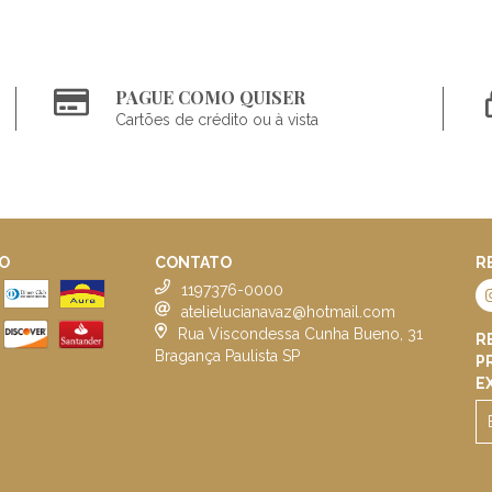
PAGUE COMO QUISER
Cartões de crédito ou à vista
O
CONTATO
R
1197376-0000
atelielucianavaz@hotmail.com
Rua Viscondessa Cunha Bueno, 31
R
Bragança Paulista SP
P
E