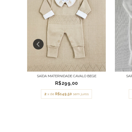
AL ROSE
SAÍDA MATERNIDADE CAVALO BEGE
SA
R$299,00
s
2
x de
R$149,50
sem juros