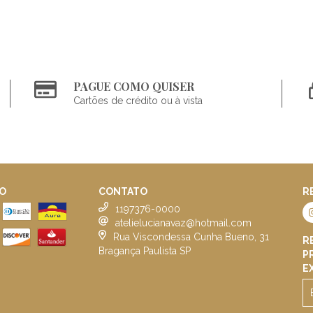
PAGUE COMO QUISER
Cartões de crédito ou à vista
O
CONTATO
R
1197376-0000
atelielucianavaz@hotmail.com
Rua Viscondessa Cunha Bueno, 31
R
Bragança Paulista SP
P
E