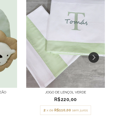
EÃO
JOGO DE LENÇOL VERDE
RO
R$220,00
2
x de
R$110,00
sem juros