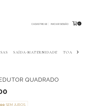
0
CADASTRE-SE
INICIAR SESSÃO
SAS
SAÍDA-MATERNIDADE
TOALHAS E FRALDA
REDUTOR QUADRADO
00
,00
SEM JUROS