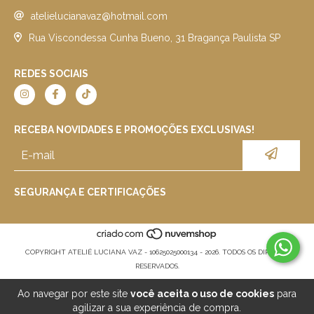
atelielucianavaz@hotmail.com
Rua Viscondessa Cunha Bueno, 31 Bragança Paulista SP
REDES SOCIAIS
RECEBA NOVIDADES E PROMOÇÕES EXCLUSIVAS!
SEGURANÇA E CERTIFICAÇÕES
COPYRIGHT ATELIÊ LUCIANA VAZ - 10625025000134 - 2026. TODOS OS DIREITOS
RESERVADOS.
Ao navegar por este site
você aceita o uso de cookies
para
agilizar a sua experiência de compra.