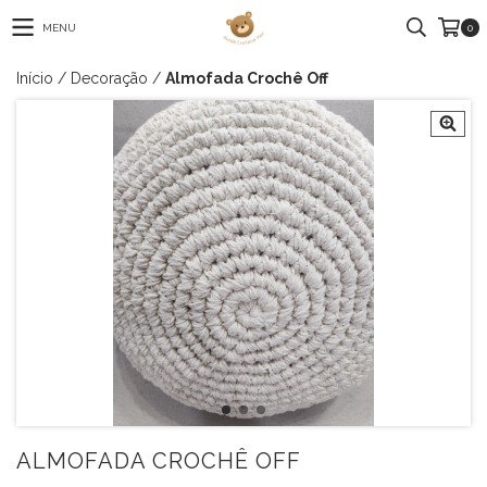
MENU
0
Início
/
Decoração
/
Almofada Crochê Off
ALMOFADA CROCHÊ OFF