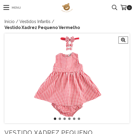
MENU
0
Início
/
Vestidos Infantis
/
Vestido Xadrez Pequeno Vermelho
VESTIDO XADREZ PEQUENO