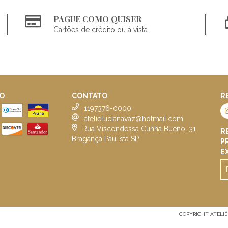
PAGUE COMO QUISER
Cartões de crédito ou à vista
O
CONTATO
R
1197376-0000
atelielucianavaz@hotmail.com
Rua Viscondessa Cunha Bueno, 31
R
Bragança Paulista SP
P
E
COPYRIGHT ATELIÊ L