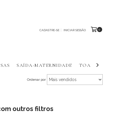
0
CADASTRE-SE
INICIAR SESSÃO
SAS
SAÍDA-MATERNIDADE
TOALHAS E FRALDA
Ordenar por
om outros filtros